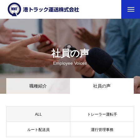
会社情報
事業案内
社員の声
採用情報
Employee Voices
職種紹介
職種紹介
社員の声
社員の声
1日の流れ
ALL
トレーラー運転手
お問い合わせ
ルート配送員
運行管理事務
アクセス