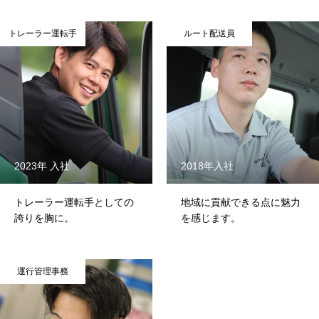
トレーラー運転手
ルート配送員
会社情報
事業案内
採用情報
職種紹介
社員の声
1日の流
2023年 入社
2018年入社
トレーラー運転手としての
地域に貢献できる点に魅力
誇りを胸に。
を感じます。
運行管理事務