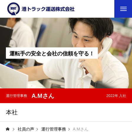
会社情報
事業案内
運
転
手
の
安
全
と
会
社
の
信
頼
を
守
る
！
採用情報
職種紹介
社員の声
A.Mさん
運行管理事務
2022年 入社
1日の流れ
本社
お問い合わせ
アクセス
社員の声
運行管理事務
A.Mさん