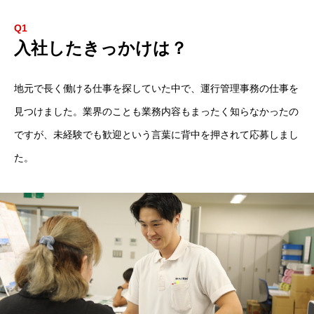
Q1
入社したきっかけは？
会社情報
事業案内
採用情報
職種紹介
社員の声
1日の流
地元で長く働ける仕事を探していた中で、運行管理事務の仕事を
見つけました。業界のことも業務内容もまったく知らなかったの
ですが、未経験でも歓迎という言葉に背中を押されて応募しまし
た。